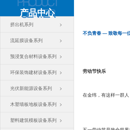
PRODUCT
CENTER
产品中心
挤出机系列
>
不负青春 — 致敬每一
流延膜设备系列
>
预浸复合材料设备系列
>
环保装饰建材设备系列
>
劳动节快乐
光伏新能源设备系列
>
在金纬，有这样一群人
木塑墙板地板设备系列
>
塑料建筑模板设备系列
>
五一劳动节是致全世界